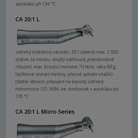
autoklávu při 134 °C
CA 20:1 L
světelný kolénkový násadec 20:1 (zelený) max. 2 000
otáček za minutu, dvojitý světlovod, jednobodové
chlazení, max. Krouticí moment 70 Ncm, váha 89 g,
tlačítkové otvírání kleštiny, přesné upínání vrtáčků
(žádné vibrace), připojení na klasický světelný
mikromotor ISO 3694, lze sterilizovat v autoklávu při
135 °C
CA 20:1 L Micro-Series