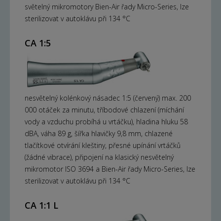
světelný mikromotory Bien-Air řady Micro-Series, lze
sterilizovat v autoklávu při 134 °C
CA 1:5
nesvětelný kolénkový násadec 1:5 (červený) max. 200
000 otáček za minutu, tříbodové chlazení (míchání
vody a vzduchu probíhá u vrtáčku), hladina hluku 58
dBA, váha 89 g, šířka hlavičky 9,8 mm, chlazené
tlačítkové otvírání kleštiny, přesné upínání vrtáčků
(žádné vibrace), připojení na klasický nesvětelný
mikromotor ISO 3694 a Bien-Air řady Micro-Series, lze
sterilizovat v autoklávu při 134 °C
CA 1:1 L