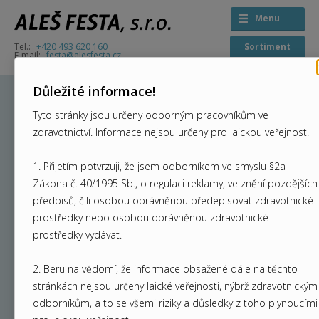
Menu
+420 493 620 160
Sortiment
festa@alesfesta.cz
Důležité informace!
Bien Air Násadce
Tyto stránky jsou určeny odborným pracovníkům ve
zdravotnictví. Informace nejsou určeny pro laickou veřejnost.
1. Přijetím potvrzuji, že jsem odborníkem ve smyslu §2a
Zákona č. 40/1995 Sb., o regulaci reklamy, ve znění pozdějších
EVO.15 1:5 L
předpisů, čili osobou oprávněnou předepisovat zdravotnické
prostředky nebo osobou oprávněnou zdravotnické
prostředky vydávat.
světelný kolénkový násadec 1:5 (červený) max. 200
2. Beru na vědomí, že informace obsažené dále na těchto
000 otáček za minutu, dvojitý světlovod, čtyřbodové
stránkách nejsou určeny laické veřejnosti, nýbrž zdravotnickým
asymetrické chlazení (míchaní vody a vzduchu probíhá
odborníkům, a to se všemi riziky a důsledky z toho plynoucími
v hlavičce), hladina hluku 55 dBA, váha 88 g, šířka