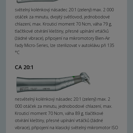
světelný kolénkový násadec 20:1 (zelený) max. 2 000
otáček za minutu, dvojitý světlovod, jednobodové
chlazení, max. Krouticí moment 70 Ncm, váha 79 g,
tlačítkové otvírání kleštiny, přesné upínání vrtáčků
(žádné vibrace), připojení na mikromotory Bien-Air
řady Micro-Series, lze sterilizovat v autoklávu při 135
°C
CA 20:1
nesvětelný kolénkový násadec 20:1 (zelený) max. 2
000 otáček za minutu, jednobodové chlazení, max.
Krouticí moment 70 Ncm, váha 89 g, tlačítkové
otvírání kleštiny, přesné upínání vrtáčků (žádné
vibrace), připojení na klasický světelný mikromotor ISO