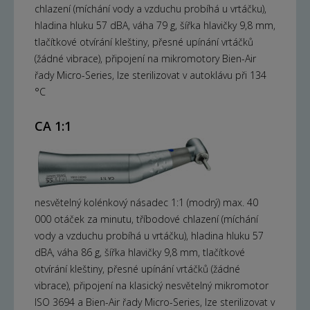
chlazení (míchání vody a vzduchu probíhá u vrtáčku),
hladina hluku 57 dBA, váha 79 g, šířka hlavičky 9,8 mm,
tlačítkové otvírání kleštiny, přesné upínání vrtáčků
(žádné vibrace), připojení na mikromotory Bien-Air
řady Micro-Series, lze sterilizovat v autoklávu při 134
°C
CA 1:1
nesvětelný kolénkový násadec 1:1 (modrý) max. 40
000 otáček za minutu, tříbodové chlazení (míchání
vody a vzduchu probíhá u vrtáčku), hladina hluku 57
dBA, váha 86 g, šířka hlavičky 9,8 mm, tlačítkové
otvírání kleštiny, přesné upínání vrtáčků (žádné
vibrace), připojení na klasický nesvětelný mikromotor
ISO 3694 a Bien-Air řady Micro-Series, lze sterilizovat v