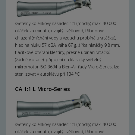
světelný kolénkový násadec 1:1 (modrý) max. 40 000
otáček za minutu, dvojitý světlovod, tříbodové
chlazení (míchání vody a vzduchu probíhá u vrtáčku),
hladina hluku 57 dBA, váha 87 g, šířka hlavičky 9,8 mm,
tlačítkové otvírání kleštiny, přesné upínání vrtáčků
(žádné vibrace), připojení na klasický světelný
mikromotor ISO 3694 a Bien-Air řady Micro-Series, lze
sterilizovat v autoklávu při 134 °C
CA 1:1 L Micro-Series
světelný kolénkový násadec 1:1 (modrý) max. 40 000
otáček za minutu, dvojitý světlovod, tříbodové