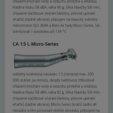
chlazení (míchání vody a vzduchu probíhá u vrtáčku),
hladina hluku 58 dBA, váha 90 g, šířka hlavičky 9,8 mm,
chlazené tlačítkové otvírání kleštiny, přesné upínání
vrtáčků (žádné vibrace), připojení na klasický světelný
mikromotor ISO 3694 a Bien-Air řady Micro-Series, lze
sterilizovat v autoklávu při 134 °C
CA 1:5 L Micro-Series
světelný kolénkový násadec 1:5 (červený) max. 200
000 otáček za minutu, dvojitý světlovod, tříbodové
chlazení (míchání vody a vzduchu probíhá u vrtáčku),
hladina hluku 58 dBA, váha 82 g, šířka hlavičky 9,8 mm,
chlazené tlačítkové otvírání kleštiny, přesné upínání
vrtáčků (žádné vibrace), Micro-Series (kratší zadní díl
násadce a tím posunuté těžiště dozadu), připojení na