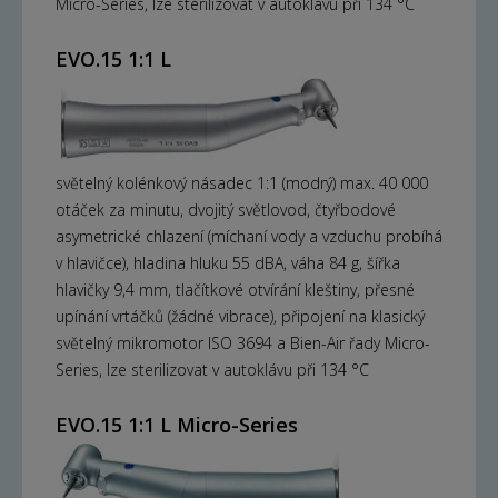
Micro-Series, lze sterilizovat v autoklávu při 134 °C
EVO.15 1:1 L
světelný kolénkový násadec 1:1 (modrý) max. 40 000
otáček za minutu, dvojitý světlovod, čtyřbodové
asymetrické chlazení (míchaní vody a vzduchu probíhá
v hlavičce), hladina hluku 55 dBA, váha 84 g, šířka
hlavičky 9,4 mm, tlačítkové otvírání kleštiny, přesné
upínání vrtáčků (žádné vibrace), připojení na klasický
světelný mikromotor ISO 3694 a Bien-Air řady Micro-
Series, lze sterilizovat v autoklávu při 134 °C
EVO.15 1:1 L Micro-Series