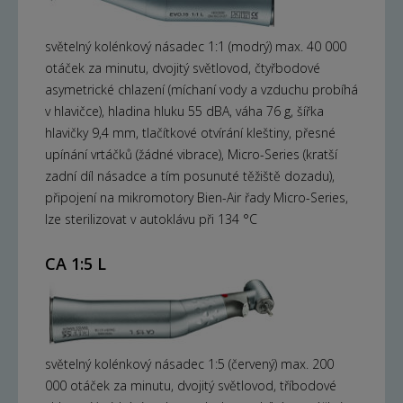
světelný kolénkový násadec 1:1 (modrý) max. 40 000
otáček za minutu, dvojitý světlovod, čtyřbodové
asymetrické chlazení (míchaní vody a vzduchu probíhá
v hlavičce), hladina hluku 55 dBA, váha 76 g, šířka
hlavičky 9,4 mm, tlačítkové otvírání kleštiny, přesné
upínání vrtáčků (žádné vibrace), Micro-Series (kratší
zadní díl násadce a tím posunuté těžiště dozadu),
připojení na mikromotory Bien-Air řady Micro-Series,
lze sterilizovat v autoklávu při 134 °C
CA 1:5 L
světelný kolénkový násadec 1:5 (červený) max. 200
000 otáček za minutu, dvojitý světlovod, tříbodové