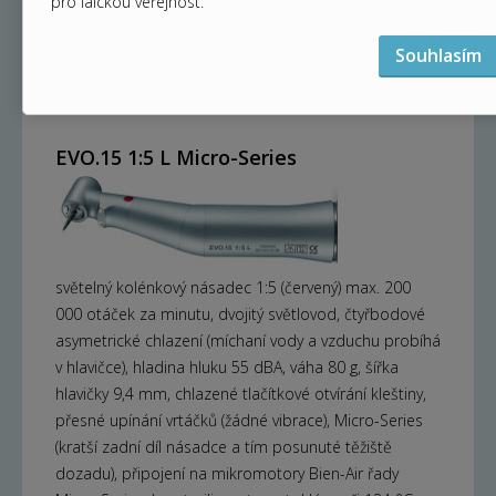
pro laickou veřejnost.
hlavičky 9,4 mm, chlazené tlačítkové otvírání kleštiny,
přesné upínání vrtáčků (žádné vibrace), připojení na
Souhlasím
klasický světelný mikromotor ISO 3694 a Bien-Air řady
Micro-Series, lze sterilizovat v autoklávu při 134 °C
EVO.15 1:5 L Micro-Series
světelný kolénkový násadec 1:5 (červený) max. 200
000 otáček za minutu, dvojitý světlovod, čtyřbodové
asymetrické chlazení (míchaní vody a vzduchu probíhá
v hlavičce), hladina hluku 55 dBA, váha 80 g, šířka
hlavičky 9,4 mm, chlazené tlačítkové otvírání kleštiny,
přesné upínání vrtáčků (žádné vibrace), Micro-Series
(kratší zadní díl násadce a tím posunuté těžiště
dozadu), připojení na mikromotory Bien-Air řady