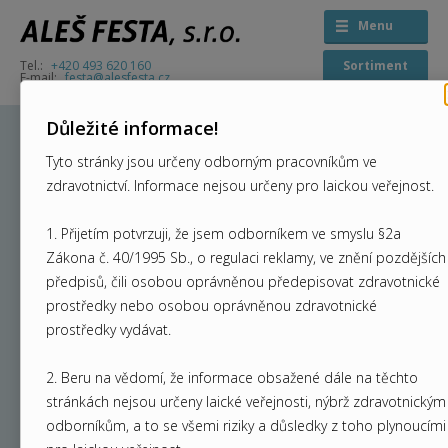
Menu
+420 493 620 160
Sortiment
festa@alesfesta.cz
Důležité informace!
Osvětlení
Tyto stránky jsou určeny odborným pracovníkům ve
zdravotnictví. Informace nejsou určeny pro laickou veřejnost.
1. Přijetím potvrzuji, že jsem odborníkem ve smyslu §2a
Vyberte si prosím z níže dostupných kategorií.
Zákona č. 40/1995 Sb., o regulaci reklamy, ve znění pozdějších
předpisů, čili osobou oprávněnou předepisovat zdravotnické
prostředky nebo osobou oprávněnou zdravotnické
prostředky vydávat.
Cacan
2. Beru na vědomí, že informace obsažené dále na těchto
stránkách nejsou určeny laické veřejnosti, nýbrž zdravotnickým
odborníkům, a to se všemi riziky a důsledky z toho plynoucími