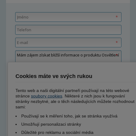
Cookies máte ve svých rukou
Tento web a naši digitální partneři používají na této webové
stránce
soubory cookies
. Některé z nich jsou k fungování
stránky nezbytné, ale o těch následujících můžete rozhodnout
sami:
Používají se k měření toho, jak se stránka využívá
Umožňují personalizaci stránky
Položky označené
*
jsou povinné.
Odesláním formuláře
souhlasíte se zpracováním
Důležité pro reklamu a sociální média