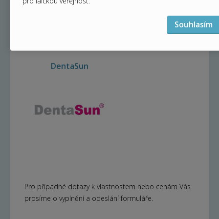
pro laickou veřejnost.
Souhlasím
DentaSun
Pro případné dotazy k vlastnostem nebo cenám Vás
prosíme o vyplnění a odeslání formuláře.