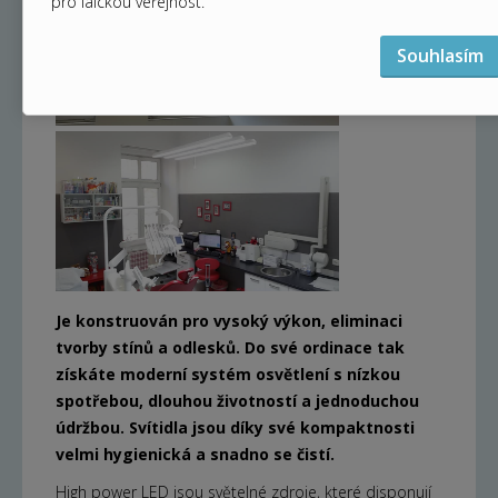
pro laickou veřejnost.
Souhlasím
Je konstruován pro vysoký výkon, eliminaci
tvorby stínů a odlesků. Do své ordinace tak
získáte moderní systém osvětlení s nízkou
spotřebou, dlouhou životností a jednoduchou
údržbou. Svítidla jsou díky své kompaktnosti
velmi hygienická a snadno se čistí.
High power LED jsou světelné zdroje, které disponují