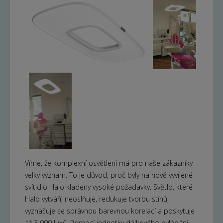
Víme, že komplexní osvětlení má pro naše zákazníky
velký význam. To je důvod, proč byly na nově vyvíjené
svítidlo Halo kladeny vysoké požadavky. Světlo, které
Halo vytváří, neoslňuje, redukuje tvorbu stínů,
vyznačuje se správnou barevnou korelací a poskytuje
až 3 000 luxů. Pomocí jednotky dálkového ovládání