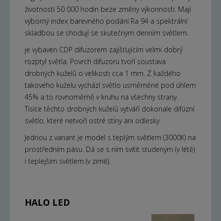
životností 50 000 hodin beze změny výkonnosti. Mají
výborný index barevného podání Ra 94 a spektrální
skladbou se shodují se skutečným denním světlem.
je vybaven CDP difuzorem zajišťujícím velmi dobrý
rozptyl světla. Povrch difuzoru tvoří soustava
drobných kuželů o velikosti cca 1 mm. Z každého
takového kuželu vychází světlo usměrněné pod úhlem
45% a to rovnoměrně v kruhu na všechny strany.
Tisíce těchto drobných kuželů vytváří dokonale difúzní
světlo, které netvoří ostré stíny ani odlesky.
Jednou z variant je model s teplým světlem (3000K) na
prostředním pásu. Dá se s ním svítit studeným (v létě)
i teplejším světlem (v zimě).
HALO LED