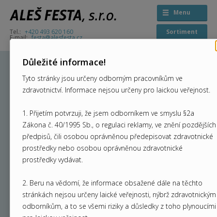
Menu
+420 493 620 160
Sortiment
festa@alesfesta.cz
Důležité informace!
Cacan
Tyto stránky jsou určeny odborným pracovníkům ve
zdravotnictví. Informace nejsou určeny pro laickou veřejnost.
1. Přijetím potvrzuji, že jsem odborníkem ve smyslu §2a
TRITON
Zákona č. 40/1995 Sb., o regulaci reklamy, ve znění pozdějších
předpisů, čili osobou oprávněnou předepisovat zdravotnické
prostředky nebo osobou oprávněnou zdravotnické
prostředky vydávat.
2. Beru na vědomí, že informace obsažené dále na těchto
stránkách nejsou určeny laické veřejnosti, nýbrž zdravotnickým
odborníkům, a to se všemi riziky a důsledky z toho plynoucími