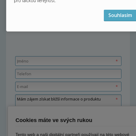
pro laickou veřejnost.
Souhlasím
Intraorální rentgen Planmeca
ProX
Cookies máte ve svých rukou
Tento web a naši digitální partneři používají na této webové