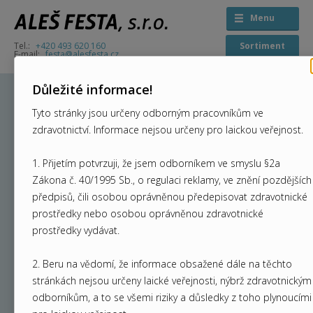
Menu
+420 493 620 160
Sortiment
festa@alesfesta.cz
Důležité informace!
Tyto stránky jsou určeny odborným pracovníkům ve
zdravotnictví. Informace nejsou určeny pro laickou veřejnost.
Instalace intraorálního
rentgenu v Trutnově
1. Přijetím potvrzuji, že jsem odborníkem ve smyslu §2a
Zákona č. 40/1995 Sb., o regulaci reklamy, ve znění pozdějších
Instalace intraorálního rentgenu Planmeca ProX v
předpisů, čili osobou oprávněnou předepisovat zdravotnické
Trutnově.
prostředky nebo osobou oprávněnou zdravotnické
prostředky vydávat.
2. Beru na vědomí, že informace obsažené dále na těchto
stránkách nejsou určeny laické veřejnosti, nýbrž zdravotnickým
odborníkům, a to se všemi riziky a důsledky z toho plynoucími